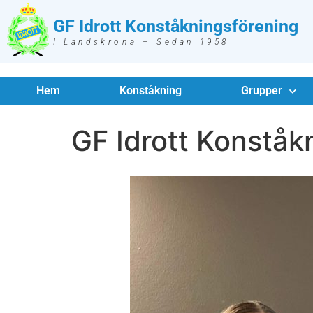
GF Idrott Konståkningsförening
I Landskrona – Sedan 1958
Hem
Konståkning
Grupper
GF Idrott Konståk