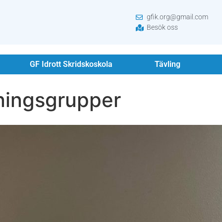
gfik.org@gmail.com
Besök oss
GF Idrott Skridskoskola
Tävling
ningsgrupper