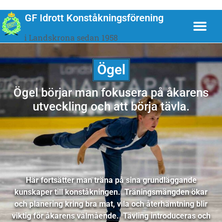
GF Idrott Konståkningsförening
i Landskrona sedan 1958
Ögel
Ögel börjar man fokusera på åkarens
utveckling och att börja tävla.
Här fortsätter man träna på sina grundläggande
kunskaper till konståkningen. Träningsmängden ökar
och planering kring bra mat, vila och återhämtning blir
viktig för åkarens välmående. Tävling introduceras och